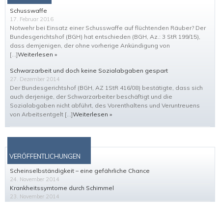
Schusswaffe
17. Februar 2016
Notwehr bei Einsatz einer Schusswaffe auf flüchtenden Räuber? Der
Bundesgerichtshof (BGH) hat entschieden (BGH, Az.: 3 StR 199/15),
dass demjenigen, der ohne vorherige Ankündigung von
[…]
Weiterlesen »
Schwarzarbeit und doch keine Sozialabgaben gespart
27. Dezember 2014
Der Bundesgerichtshof (BGH, AZ 1StR 416/08) bestätigte, dass sich
auch derjenige, der Schwarzarbeiter beschäftigt und die
Sozialabgaben nicht abführt, des Vorenthaltens und Veruntreuens
von Arbeitsentgelt […]
Weiterlesen »
VERÖFFENTLICHUNGEN
Scheinselbständigkeit – eine gefährliche Chance
24. November 2014
Krankheitssymtome durch Schimmel
23. November 2014