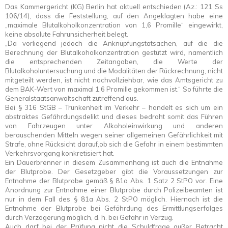
Das Kammergericht (KG) Berlin hat aktuell entschieden (Az.: 121 Ss
106/14), dass die Feststellung, auf den Angeklagten habe eine
„maximale Blutalkoholkonzentration von 1,6 Promille“ eingewirkt,
keine absolute Fahrunsicherheit belegt.
„Da vorliegend jedoch die Anknüpfungstatsachen, auf die die
Berechnung der Blutalkoholkonzentration gestützt wird, namentlich
die entsprechenden Zeitangaben, die Werte der
Blutalkoholuntersuchung und die Modalitäten der Rückrechnung, nicht
mitgeteilt werden, ist nicht nachvollziehbar, wie das Amtsgericht zu
dem BAK-Wert von maximal 1,6 Promille gekommen ist.“ So führte die
Generalstaatsanwaltschaft zutreffend aus.
Bei § 316 StGB – Trunkenheit im Verkehr – handelt es sich um ein
abstraktes Gefährdungsdelikt und dieses bedroht somit das Führen
von Fahrzeugen unter Alkoholeinwirkung und anderen
berauschenden Mitteln wegen seiner allgemeinen Gefährlichkeit mit
Strafe, ohne Rücksicht darauf,ob sich die Gefahr in einem bestimmten
Verkehrsvorgang konkretisiert hat.
Ein Dauerbrenner in diesem Zusammenhang ist auch die Entnahme
der Blutprobe. Der Gesetzgeber gibt die Voraussetzungen zur
Entnahme der Blutprobe gemäß § 81a Abs. 1 Satz 2 StPO vor. Eine
Anordnung zur Entnahme einer Blutprobe durch Polizeibeamten ist
nur in dem Fall des § 81a Abs. 2 StPO möglich. Hiernach ist die
Entnahme der Blutprobe bei Gefährdung des Ermittlungserfolges
durch Verzögerung möglich, d. h. bei Gefahr in Verzug.
Auch darf bei der Prüfung nicht die Schuldfrage außer Betracht