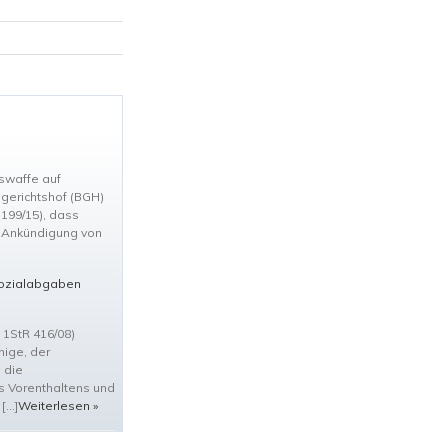
swaffe auf
gerichtshof (BGH)
 199/15), dass
e Ankündigung von
Sozialabgaben
 1StR 416/08)
nige, der
 die
s Vorenthaltens und
 […]
Weiterlesen »