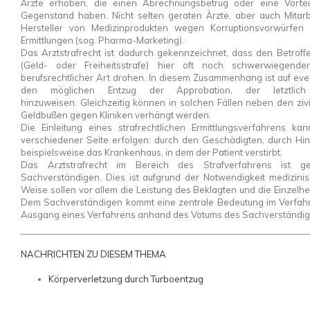
Ärzte erhoben, die einen Abrechnungsbetrug oder eine Vorte
Gegenstand haben. Nicht selten geraten Ärzte, aber auch Mita
Hersteller von Medizinprodukten wegen Korruptionsvorwürfen i
Ermittlungen (sog. Pharma-Marketing).
Das Arztstrafrecht ist dadurch gekennzeichnet, dass den Betroff
(Geld- oder Freiheitsstrafe) hier oft noch schwerwiegender
berufsrechtlicher Art drohen. In diesem Zusammenhang ist auf ev
den möglichen Entzug der Approbation, der letztlich
hinzuweisen. Gleichzeitig können in solchen Fällen neben den zi
Geldbußen gegen Kliniken verhängt werden.
Die Einleitung eines strafrechtlichen Ermittlungsverfahrens k
verschiedener Seite erfolgen: durch den Geschädigten, durch Hi
beispielsweise das Krankenhaus, in dem der Patient verstirbt.
Das Arztstrafrecht im Bereich des Strafverfahrens ist g
Sachverständigen. Dies ist aufgrund der Notwendigkeit medizinis
Weise sollen vor allem die Leistung des Beklagten und die Einzelh
Dem Sachverständigen kommt eine zentrale Bedeutung im Verfahr
Ausgang eines Verfahrens anhand des Votums des Sachverständig
NACHRICHTEN ZU DIESEM THEMA
Körperverletzung durch Turboentzug