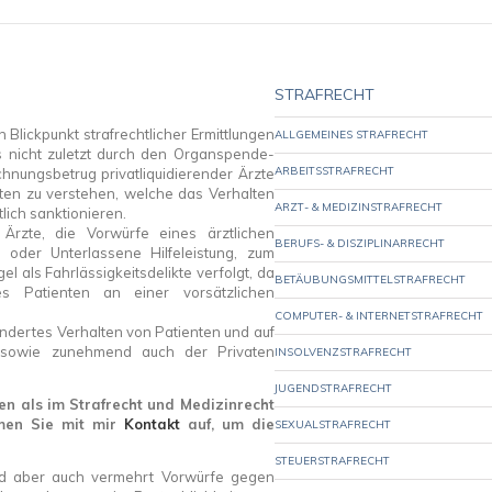
STRAFRECHT
Blickpunkt strafrechtlicher Ermittlungen
ALLGEMEINES STRAFRECHT
ies nicht zuletzt durch den Organspende-
ARBEITSSTRAFRECHT
nungsbetrug privatliquidierender Ärzte
iften zu verstehen, welche das Verhalten
ARZT- & MEDIZINSTRAFRECHT
lich sanktionieren.
Ärzte, die Vorwürfe eines ärztlichen
BERUFS- & DISZIPLINARRECHT
e oder Unterlassene Hilfeleistung, zum
 als Fahrlässigkeitsdelikte verfolgt, da
BETÄUBUNGSMITTELSTRAFRECHT
s Patienten an einer vorsätzlichen
COMPUTER- & INTERNETSTRAFRECHT
ändertes Verhalten von Patienten und auf
 sowie zunehmend auch der Privaten
INSOLVENZSTRAFRECHT
JUGENDSTRAFRECHT
en als im Strafrecht und Medizinrecht
hmen Sie mit mir
Kontakt
auf, um die
SEXUALSTRAFRECHT
STEUERSTRAFRECHT
d aber auch vermehrt Vorwürfe gegen