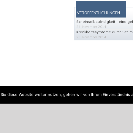
VERÖFFENTLICHUNGEN
Scheinselbständigkeit – eine ge
24. November 2014
Krankheitssymtome durch Schi
23. November 2014
Sie diese Website weiter nutzen, gehen wir von Ihrem Einverständnis 