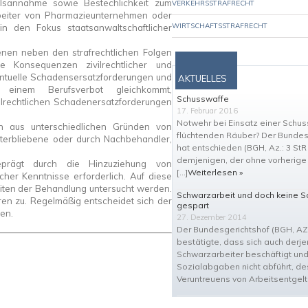
ilsannahme sowie Bestechlichkeit zum
VERKEHRSSTRAFRECHT
rbeiter von Pharmazieunternehmen oder
WIRTSCHAFTSSTRAFRECHT
n den Fokus staatsanwaltschaftlicher
enen neben den strafrechtlichen Folgen
e Konsequenzen zivilrechtlicher und
entuelle Schadensersatzforderungen und
AKTUELLES
 einem Berufsverbot gleichkommt,
Schusswaffe
vilrechtlichen Schadenersatzforderungen
17. Februar 2016
Notwehr bei Einsatz einer Schus
ann aus unterschiedlichen Gründen von
flüchtenden Räuber? Der Bundes
nterbliebene oder durch Nachbehandler,
hat entschieden (BGH, Az.: 3 StR
demjenigen, der ohne vorherig
eprägt durch die Hinzuziehung von
[…]
Weiterlesen »
cher Kenntnisse erforderlich. Auf diese
eiten der Behandlung untersucht werden.
Schwarzarbeit und doch keine 
en zu. Regelmäßig entscheidet sich der
gespart
en.
27. Dezember 2014
Der Bundesgerichtshof (BGH, AZ
bestätigte, dass sich auch derje
Schwarzarbeiter beschäftigt und
Sozialabgaben nicht abführt, de
Veruntreuens von Arbeitsentgelt