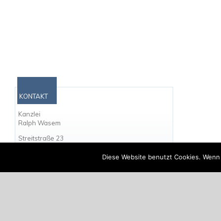
KONTAKT
Kanzlei
Ralph Wasem
Streitstraße 23
13587 Berlin
Diese Website benutzt Cookies. Wenn 
und
Chausseestraße 14
14109 Berlin-Wannsee
Bürozeiten
Mo-Do
9 - 18 Uhr
Fr
9 - 13 Uhr