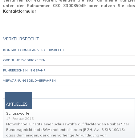
Verfahren korrekt waren, wenden Sie sich an meine Kanzlei
unter der Rufnummer 030 330085049 oder nutzen Sie das
Kontaktformular
.
VERKEHRSRECHT
KONTAKTFORMULAR VERKEHRSRECHT
ORDNUNGSWIDRIGKEITEN
FÜHRERSCHEIN IN GEFAHR
VERWARNUNGSGELDVERFAHREN
AKTUELLES
Schusswaffe
17. Februar 2016
Notwehr bei Einsatz einer Schusswaffe auf flüchtenden Räuber? Der
Bundesgerichtshof (BGH) hat entschieden (BGH, Az.: 3 StR 199/15),
dass demjenigen, der ohne vorherige Ankündigung von